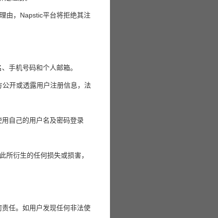
，Napstic平台将拒绝其注
姓名、手机号码和个人邮箱。
他方公开或透露用户注册信息，法
利使用自己的用户名及密码登录
由此所衍生的任何损失或损害，
任何责任。如用户发现任何非法使