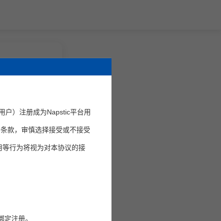
用户）注册成为Napstic平台用
中各条款，审慎选择接受或不接受
使用等行为将视为对本协议的接
名绑定注册。