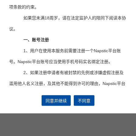
项条款的约束。
图片验证码
*
如果您未满18周岁，请在法定监护人的陪同下阅读本协
议。
一、账号注册
短信验证码
*
1、用户在使用本服务前需要注册一个Napstic平台账
发送验证码
号。Napstic平台账号应当使用手机号码实名绑定注册。
邮箱
*
2、如果注册申请者有被封禁的先例或涉嫌虚假注册及
滥用他人名义注册，及其他不能得到许可的理由，Napstic平台
我已阅读并同意
《用户注册服务公约》
将拒绝其注册申请。
注册
同意并继续
不同意
二、用户帐号、密码和安全
1、Napstic平台实行实名注册制，个人用户注册时须提
供完整、真实、准确的个人信息，包括姓名、手机号码和个人