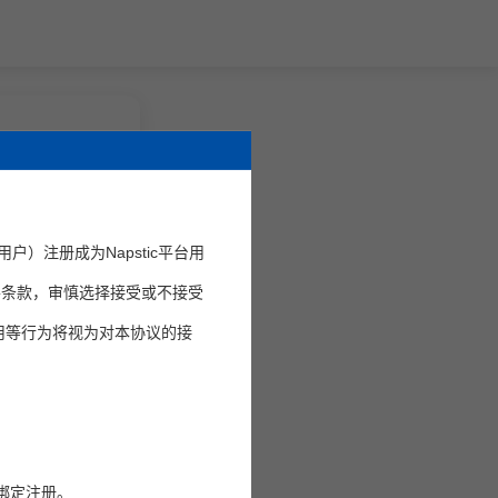
用户）注册成为Napstic平台用
中各条款，审慎选择接受或不接受
使用等行为将视为对本协议的接
名绑定注册。