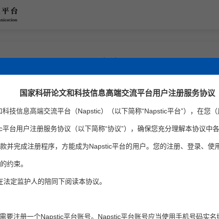
用户注册
*
实姓名
国家科研论文和科技信息高端交流平台用户注册服务协议
技信息高端交流平台（Napstic）（以下简称“Napstic平台”），在您（
tic平台用户注册服务协议（以下简称“协议”），确保您充分理解本协议
*
作单位
款并完成注册程序，方能成为Napstic平台的用户。您的注册、登录、
的约束。
请在法定监护人的陪同下阅读本协议。
*
码
要注册一个Napstic平台账号。Napstic平台账号应当使用手机号码实