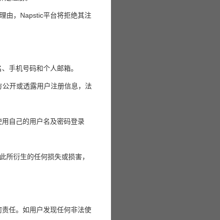
，Napstic平台将拒绝其注
姓名、手机号码和个人邮箱。
他方公开或透露用户注册信息，法
利使用自己的用户名及密码登录
由此所衍生的任何损失或损害，
任何责任。如用户发现任何非法使