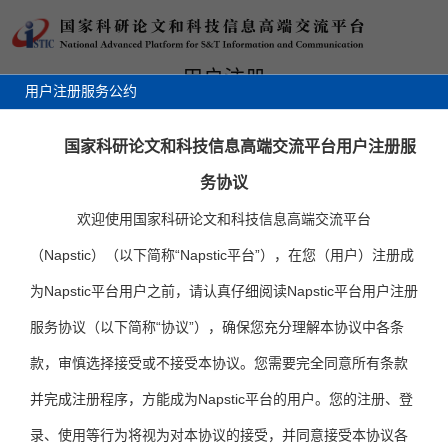
用户注册
用户注册服务公约
真实姓名
*
国家科研论文和科技信息高端交流平台用户注册服
务协议
工作单位
*
欢迎使用国家科研论文和科技信息高端交流平台
（Napstic）（以下简称“Napstic平台”），在您（用户）注册成
密码
*
为Napstic平台用户之前，请认真仔细阅读Napstic平台用户注册
服务协议（以下简称“协议”），确保您充分理解本协议中各条
确认密码
*
款，审慎选择接受或不接受本协议。您需要完全同意所有条款
并完成注册程序，方能成为Napstic平台的用户。您的注册、登
手机号
*
录、使用等行为将视为对本协议的接受，并同意接受本协议各